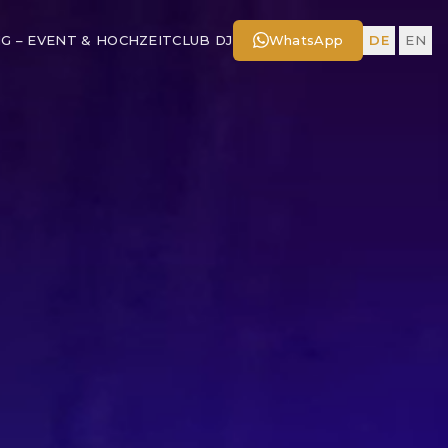
NG – EVENT & HOCHZEIT
CLUB DJ
WhatsApp
DE
|
EN